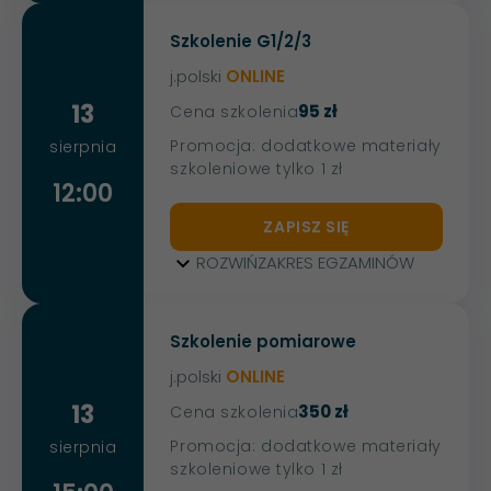
Szkolenie G1/2/3
j.polski
ONLINE
13
95 zł
Cena szkolenia
Promocja: dodatkowe materiały
sierpnia
szkoleniowe tylko 1 zł
12:00
ZAPISZ SIĘ
ROZWIŃ
ZAKRES EGZAMINÓW
Szkolenie pomiarowe
j.polski
ONLINE
13
350 zł
Cena szkolenia
Promocja: dodatkowe materiały
sierpnia
szkoleniowe tylko 1 zł