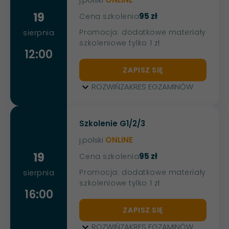
19
95 zł
Cena szkolenia
Promocja: dodatkowe materiały
sierpnia
szkoleniowe tylko 1 zł
12:00
ZAPISZ SIĘ
ROZWIŃ
ZAKRES EGZAMINÓW
Szkolenie G1/2/3
j.polski
ONLINE
19
95 zł
Cena szkolenia
Promocja: dodatkowe materiały
sierpnia
szkoleniowe tylko 1 zł
16:00
ZAPISZ SIĘ
ROZWIŃ
ZAKRES EGZAMINÓW