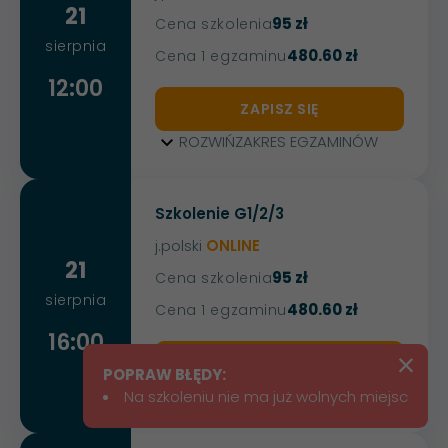
21
95 zł
Cena szkolenia
sierpnia
480.60 zł
Cena 1 egzaminu
12:00
ZAPISZ SIĘ
ROZWIŃ
ZAKRES EGZAMINÓW
Szkolenie G1/2/3
j.polski
ONLINE
21
95 zł
Cena szkolenia
sierpnia
480.60 zł
Cena 1 egzaminu
16:00
×
ZAPISZ SIĘ
POPRAW BŁĘDY:
ROZWIŃ
ZAKRES EGZAMINÓW
Na szkoleniu nie ma już wolnych miejsc