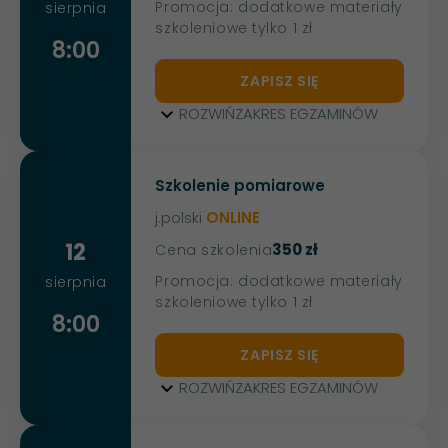
Promocja: dodatkowe materiały
sierpnia
szkoleniowe tylko 1 zł
8:00
ZAPISZ SIĘ
ROZWIŃ
ZAKRES EGZAMINÓW
Szkolenie pomiarowe
j.polski
ONLINE
12
350 zł
Cena szkolenia
Promocja: dodatkowe materiały
sierpnia
szkoleniowe tylko 1 zł
8:00
ZAPISZ SIĘ
ROZWIŃ
ZAKRES EGZAMINÓW