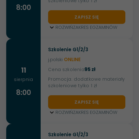
szkoleniowe tylko 1 zł
8:00
ZAPISZ SIĘ
ROZWIŃ
ZAKRES EGZAMINÓW
Szkolenie G1/2/3
j.polski
ONLINE
11
95 zł
Cena szkolenia
Promocja: dodatkowe materiały
sierpnia
szkoleniowe tylko 1 zł
8:00
ZAPISZ SIĘ
ROZWIŃ
ZAKRES EGZAMINÓW
Szkolenie G1/2/3