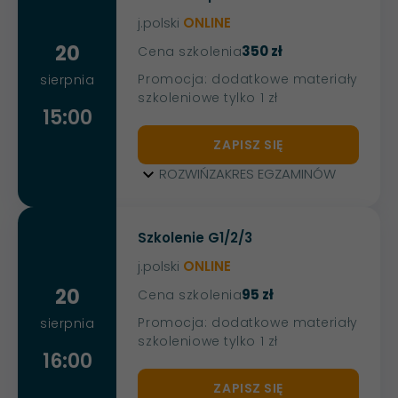
j.polski
ONLINE
20
350 zł
Cena szkolenia
Promocja: dodatkowe materiały
sierpnia
szkoleniowe tylko 1 zł
15:00
ZAPISZ SIĘ
ROZWIŃ
ZAKRES EGZAMINÓW
Szkolenie G1/2/3
j.polski
ONLINE
20
95 zł
Cena szkolenia
Promocja: dodatkowe materiały
sierpnia
szkoleniowe tylko 1 zł
16:00
ZAPISZ SIĘ