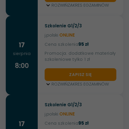
ROZWIŃ
ZAKRES EGZAMINÓW
Szkolenie G1/2/3
j.polski
ONLINE
17
95 zł
Cena szkolenia
Promocja: dodatkowe materiały
sierpnia
szkoleniowe tylko 1 zł
8:00
ZAPISZ SIĘ
ROZWIŃ
ZAKRES EGZAMINÓW
Szkolenie G1/2/3
j.polski
ONLINE
17
95 zł
Cena szkolenia