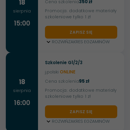
18
350 zł
Cena szkolenia
Promocja: dodatkowe materiały
sierpnia
szkoleniowe tylko 1 zł
15:00
ZAPISZ SIĘ
ROZWIŃ
ZAKRES EGZAMINÓW
Szkolenie G1/2/3
j.polski
ONLINE
18
95 zł
Cena szkolenia
Promocja: dodatkowe materiały
sierpnia
szkoleniowe tylko 1 zł
16:00
ZAPISZ SIĘ
ROZWIŃ
ZAKRES EGZAMINÓW