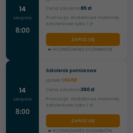
14
95 zł
Cena szkolenia
Promocja: dodatkowe materiały
sierpnia
szkoleniowe tylko 1 zł
8:00
ZAPISZ SIĘ
ROZWIŃ
ZAKRES EGZAMINÓW
Szkolenie pomiarowe
j.polski
ONLINE
14
350 zł
Cena szkolenia
Promocja: dodatkowe materiały
sierpnia
szkoleniowe tylko 1 zł
8:00
ZAPISZ SIĘ
ROZWIŃ
ZAKRES EGZAMINÓW