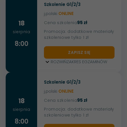
Szkolenie G1/2/3
j.polski
ONLINE
18
95 zł
Cena szkolenia
Promocja: dodatkowe materiały
sierpnia
szkoleniowe tylko 1 zł
8:00
ZAPISZ SIĘ
ROZWIŃ
ZAKRES EGZAMINÓW
Szkolenie G1/2/3
j.polski
ONLINE
18
95 zł
Cena szkolenia
Promocja: dodatkowe materiały
sierpnia
szkoleniowe tylko 1 zł
8:00