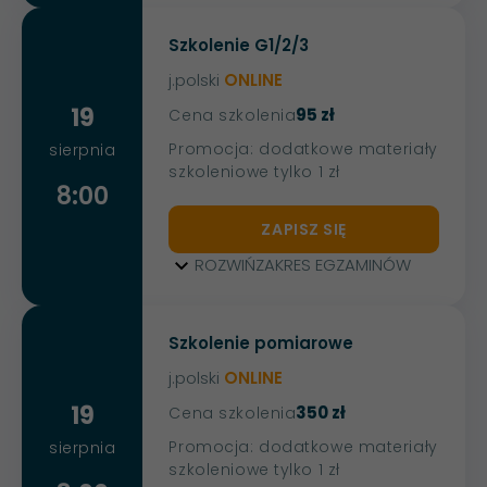
Szkolenie G1/2/3
j.polski
ONLINE
19
95 zł
Cena szkolenia
Promocja: dodatkowe materiały
sierpnia
szkoleniowe tylko 1 zł
8:00
ZAPISZ SIĘ
ROZWIŃ
ZAKRES EGZAMINÓW
Szkolenie pomiarowe
j.polski
ONLINE
19
350 zł
Cena szkolenia
Promocja: dodatkowe materiały
sierpnia
szkoleniowe tylko 1 zł