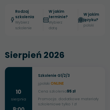
Rodzaj
W jakim
W jakim
szkolenia
terminie?
języku?
Wybierz
Wybierz
polski
szkolenie
datę
Sierpień 2026
Szkolenie G1/2/3
j.polski
ONLINE
10
95 zł
Cena szkolenia
Promocja: dodatkowe materiały
sierpnia
szkoleniowe tylko 1 zł
8:00