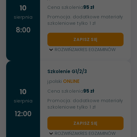
10
95 zł
Cena szkolenia
Promocja: dodatkowe materiały
sierpnia
szkoleniowe tylko 1 zł
8:00
ZAPISZ SIĘ
ROZWIŃ
ZAKRES EGZAMINÓW
Szkolenie G1/2/3
j.polski
ONLINE
10
95 zł
Cena szkolenia
Promocja: dodatkowe materiały
sierpnia
szkoleniowe tylko 1 zł
12:00
ZAPISZ SIĘ
ROZWIŃ
ZAKRES EGZAMINÓW