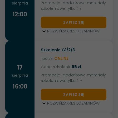
Promocja: dodatkowe materiały
sierpnia
szkoleniowe tylko 1 zł
12:00
ZAPISZ SIĘ
ROZWIŃ
ZAKRES EGZAMINÓW
Szkolenie G1/2/3
j.polski
ONLINE
17
95 zł
Cena szkolenia
Promocja: dodatkowe materiały
sierpnia
szkoleniowe tylko 1 zł
16:00
ZAPISZ SIĘ
ROZWIŃ
ZAKRES EGZAMINÓW