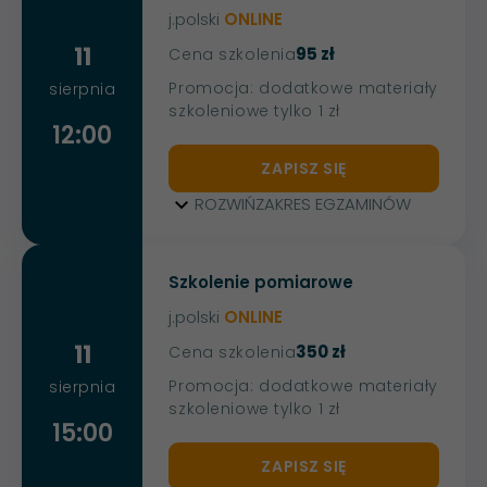
j.polski
ONLINE
11
95 zł
Cena szkolenia
Promocja: dodatkowe materiały
sierpnia
szkoleniowe tylko 1 zł
12:00
ZAPISZ SIĘ
ROZWIŃ
ZAKRES EGZAMINÓW
Szkolenie pomiarowe
j.polski
ONLINE
11
350 zł
Cena szkolenia
Promocja: dodatkowe materiały
sierpnia
szkoleniowe tylko 1 zł
15:00
ZAPISZ SIĘ