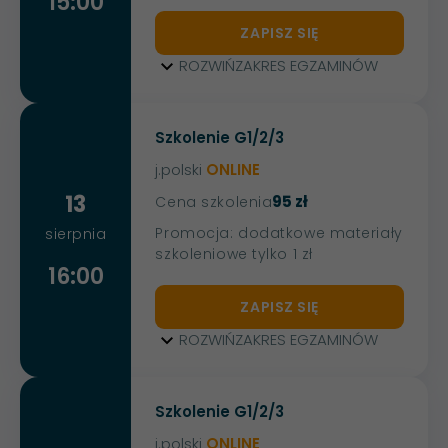
15:00
ZAPISZ SIĘ
ROZWIŃ
ZAKRES EGZAMINÓW
Szkolenie G1/2/3
j.polski
ONLINE
13
95 zł
Cena szkolenia
Promocja: dodatkowe materiały
sierpnia
szkoleniowe tylko 1 zł
16:00
ZAPISZ SIĘ
ROZWIŃ
ZAKRES EGZAMINÓW
Szkolenie G1/2/3
j.polski
ONLINE