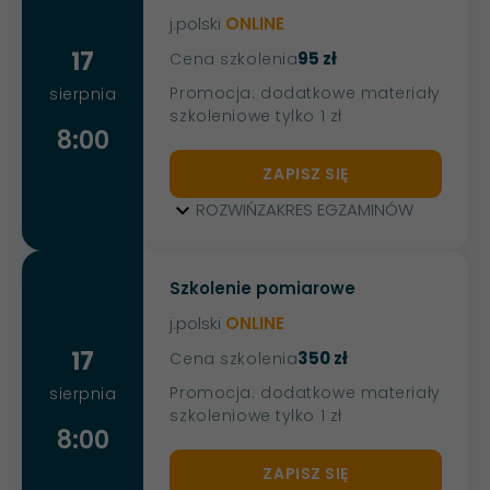
j.polski
ONLINE
17
95 zł
Cena szkolenia
Promocja: dodatkowe materiały
sierpnia
szkoleniowe tylko 1 zł
8:00
ZAPISZ SIĘ
ROZWIŃ
ZAKRES EGZAMINÓW
Szkolenie pomiarowe
j.polski
ONLINE
17
350 zł
Cena szkolenia
Promocja: dodatkowe materiały
sierpnia
szkoleniowe tylko 1 zł
8:00
ZAPISZ SIĘ