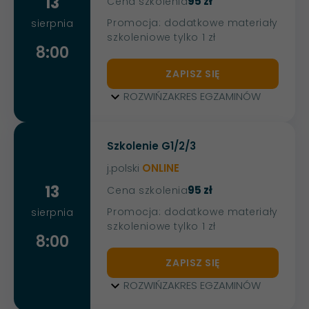
13
95 zł
Cena szkolenia
Promocja: dodatkowe materiały
sierpnia
szkoleniowe tylko 1 zł
8:00
ZAPISZ SIĘ
ROZWIŃ
ZAKRES EGZAMINÓW
Szkolenie G1/2/3
j.polski
ONLINE
13
95 zł
Cena szkolenia
Promocja: dodatkowe materiały
sierpnia
szkoleniowe tylko 1 zł
8:00
ZAPISZ SIĘ
ROZWIŃ
ZAKRES EGZAMINÓW