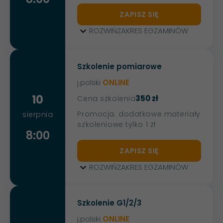
ZAPISZ SIĘ
ROZWIŃ
ZAKRES EGZAMINÓW
Szkolenie pomiarowe
j.polski
ONLINE
10
350 zł
Cena szkolenia
Promocja: dodatkowe materiały
sierpnia
szkoleniowe tylko 1 zł
8:00
ZAPISZ SIĘ
ROZWIŃ
ZAKRES EGZAMINÓW
Szkolenie G1/2/3
j.polski
ONLINE