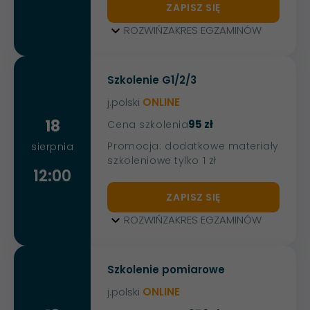
ZAPISZ SIĘ
ROZWIŃ
ZAKRES EGZAMINÓW
Szkolenie G1/2/3
j.polski
ONLINE
18
95 zł
Cena szkolenia
Promocja: dodatkowe materiały
sierpnia
szkoleniowe tylko 1 zł
12:00
ZAPISZ SIĘ
ROZWIŃ
ZAKRES EGZAMINÓW
Szkolenie pomiarowe
j.polski
ONLINE