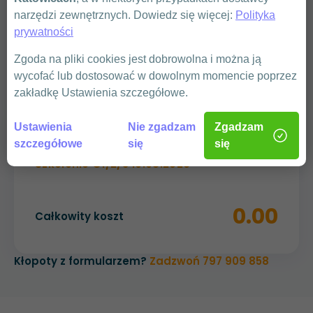
narzędzi zewnętrznych. Dowiedz się więcej:
Polityka
prywatności
WYŚLIJ
Zgoda na pliki cookies jest dobrowolna i można ją
wycofać lub dostosować w dowolnym momencie poprzez
zakładkę Ustawienia szczegółowe.
Ustawienia
Nie zgadzam
Zgadzam
Podsumowanie
szczegółowe
się
się
Szkolenie G1/2/3 10.08.2026
0.00
Całkowity koszt
Kłopoty z formularzem?
Zadzwoń 797 909 858