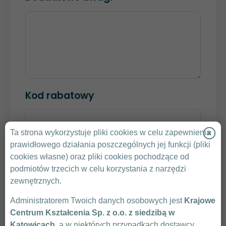
Kod rabatowy
Ta strona wykorzystuje pliki cookies w celu zapewnienia
SPRAWDŹ KOD
prawidłowego działania poszczególnych jej funkcji (pliki
cookies własne) oraz pliki cookies pochodzące od
Klikając „Wyślij” zgadzam się na przedstawienie
podmiotów trzecich w celu korzystania z narzędzi
przez Krajowe Centrum Kształcenia oferty
zewnętrznych.
handlowej.
Administratorem Twoich danych osobowych jest
Krajowe
Zasady Ochrony Danych Osobowych
Centrum Kształcenia Sp. z o.o. z siedzibą w
Warunki uczestnictwa
Katowicach
, a w niektórych przypadkach dostawcy