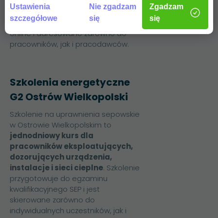
ustnym, po którym uczestnicy mogą
Ustawienia
Nie zgadzam
Zgadzam
uzyskać Państwowe Świadectwo
szczegółowe
się
się
Kwalifikacji. Szkolenie jest dostępne
online i adresowane zarówno do
pracowników, jak i pracodawców.
Szkolenia energetyczne
G2 Ostrów Wielkopolski
Szkolenie na uprawnienia sepowskie
w Ostrowie Wielkopolskim to
jednodniowy kurs dla
pracowników eksploatujących,
dozorujących urządzenia,
instalacje i sieci cieplne
. Szkolenie
przygotowuje do egzaminu
kwalifikacyjnego SEP i jest
skierowane zarówno do
indywidualnych uczestników, jak i