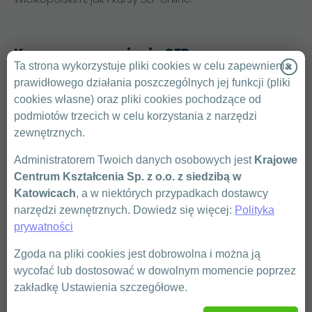
Kurs na uprawnienia SEP
Ta strona wykorzystuje pliki cookies w celu zapewnienia
G1
prawidłowego działania poszczególnych jej funkcji (pliki
Szkolenia energetyczne SEP w
cookies własne) oraz pliki cookies pochodzące od
Ostrowie Wielkopolskim są
podmiotów trzecich w celu korzystania z narzędzi
skierowane do osób zajmujących się
zewnętrznych.
eksploatacją, dozorem, i obsługą
urządzeń elektrycznych oraz
Administratorem Twoich danych osobowych jest
Krajowe
instalacji i sieci
Centrum Kształcenia Sp. z o.o. z siedzibą w
elektroenergetycznych. Kurs
Katowicach
, a w niektórych przypadkach dostawcy
przygotowuje do zdania
narzędzi zewnętrznych. Dowiedz się więcej:
Polityka
państwowego egzaminu na
prywatności
uprawnienia SEP G1
, obejmujące m.in.
o
bsługę, konserwację, remonty i
Zgoda na pliki cookies jest dobrowolna i można ją
montaż urządzeń
. Kurs na elektryka
wycofać lub dostosować w dowolnym momencie poprzez
w Ostrowie Wielkopolskim trwa jeden
zakładkę Ustawienia szczegółowe.
dzień i kończy się egzaminem