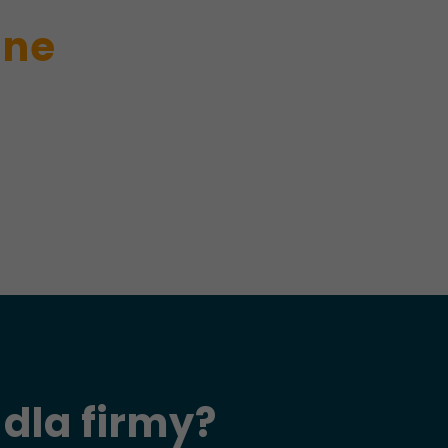
ine
dla firmy?