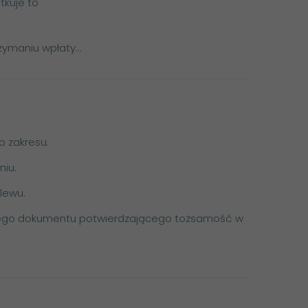
tkuje to
ymaniu wpłaty...
 zakresu.
niu.
lewu.
nnego dokumentu potwierdzającego tożsamość w