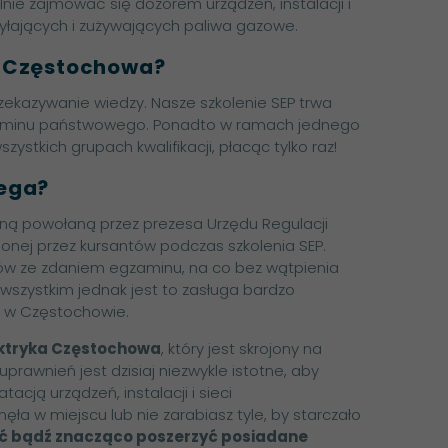
e zajmować się dozorem urządzeń, instalacji i
yłających i zużywających paliwa gazowe.
P Częstochowa?
zekazywanie wiedzy. Nasze szkolenie SEP trwa
gzaminu państwowego. Ponadto w ramach jednego
stkich grupach kwalifikacji, płacąc tylko raz!
iega?
jną powołaną przez prezesa Urzędu Regulacji
onej przez kursantów podczas szkolenia SEP.
ów ze zdaniem egzaminu, na co bez wątpienia
 wszystkim jednak jest to zasługa bardzo
 w Częstochowie.
ektryka Częstochowa
, który jest skrojony na
prawnień jest dzisiaj niezwykle istotne, aby
cją urządzeń, instalacji i sieci
nęła w miejscu lub nie zarabiasz tyle, by starczało
ić bądź znacząco poszerzyć posiadane