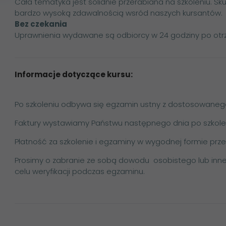
Cała tematyka jest solidnie przerabiana na szkoleniu. Sku
bardzo wysoką zdawalnością wsród naszych kursantów.
Bez czekania
Uprawnienia wydawane są odbiorcy w 24 godziny po otrz
Informacje dotyczące kursu:
Po szkoleniu odbywa się egzamin ustny z dostosowanego
Faktury wystawiamy Państwu następnego dnia po szkole
Płatność za szkolenie i egzaminy w wygodnej formie prze
Prosimy o zabranie ze sobą dowodu osobistego lub i
celu weryfikacji podczas egzaminu.