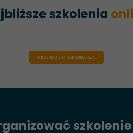
jbliższe szkolenia
onl
PRZEJDŹ DO TERMINARZA
rganizować szkolenie 