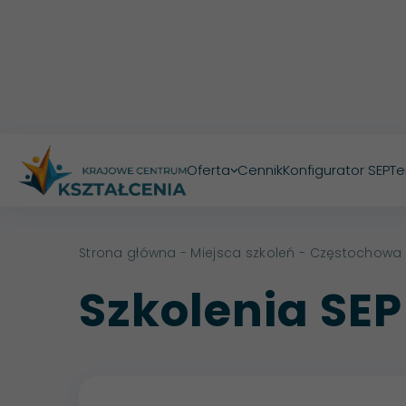
Oferta
Cennik
Konfigurator SEP
Te
>
Strona główna
-
Miejsca szkoleń
- Częstochowa
Szkolenia SE