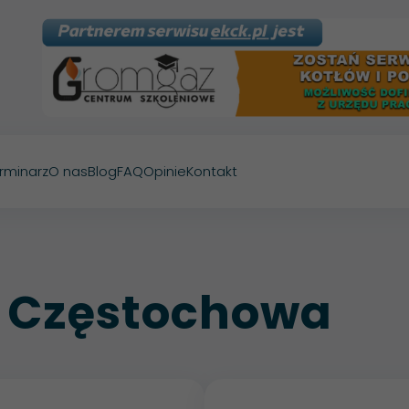
rminarz
O nas
Blog
FAQ
Opinie
Kontakt
P Częstochowa