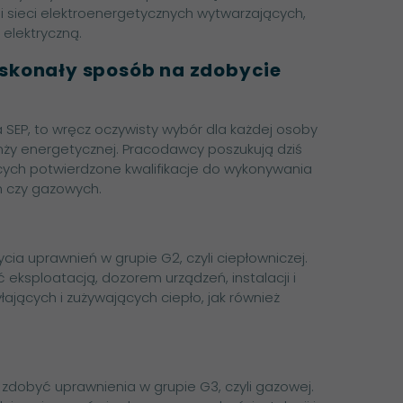
 i sieci elektroenergetycznych wytwarzających,
 elektryczną.
skonały sposób na zdobycie
 SEP, to wręcz oczywisty wybór dla każdej osoby
nży energetycznej. Pracodawcy poszukują dziś
jących potwierdzone kwalifikacje do wykonywania
h czy gazowych.
a uprawnień w grupie G2, czyli ciepłowniczej.
 eksploatacją, dozorem urządzeń, instalacji i
łających i zużywających ciepło, jak również
dobyć uprawnienia w grupie G3, czyli gazowej.