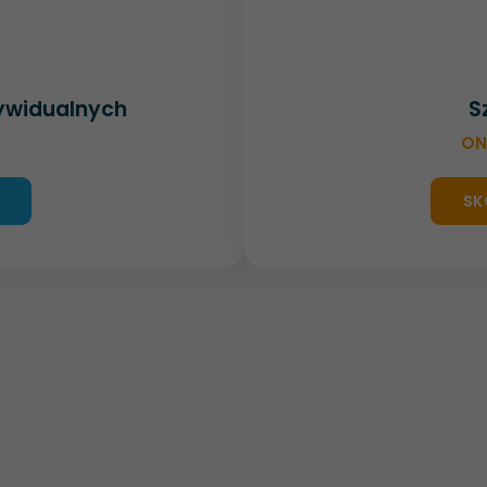
dywidualnych
S
ON
SK