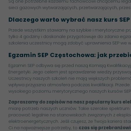
Są one potrzebne każdemu fachowcowi chcącemu legalni
sieci gazowych wytwarzających, przetwarzających, przes
Dlaczego warto wybrać nasz kurs SE
Przede wszystkim stawiamy na szybkie i merytoryczne pr
tylko 4 godziny i doskonale przygotowuje do zdania e
szkolenia uczestnicy mogą zdobyć uprawnienia SEP we wszy
Egzamin SEP Częstochowa: jak przeb
Egzamin SEP odbywa się przed naszą Komisją Kwalifikacy
Energetyki. Jego celem jest sprawdzenie wiedzy przyswoj
Uczestnicy naszych szkoleń nie mają większych problem
wpływa przyjazna atmosfera podczas kwalifikacji. Przede
wysokiego poziomu merytorycznego naszych kursów SEP
Zapraszamy do zapisów na nasz popularny kurs el
miarę potrzeb naszych uczniów. Takie szerokie spektrum u
pracować legalnie na stanowiskach związanych z eksploata
elektroenergetycznych. Jeśli czujesz, że Twoja kariera sta
Ci na najważniejsze potrzeby, to
czas się przebranżow