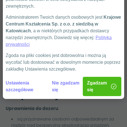
Montaż i demontaż urządzeń:
zewnętrznych.
instalowanie nowych urządzeń elektrycznych
oraz demontowanie starych lub uszkodzonych
Administratorem Twoich danych osobowych jest
Krajowe
komponentów.
Centrum Kształcenia Sp. z o.o. z siedzibą w
Prowadzenie dokumentacji:
Katowicach
, a w niektórych przypadkach dostawcy
rejestrowanie wykonanych prac, utrzymanie
narzędzi zewnętrznych. Dowiedz się więcej:
Polityka
aktualnej dokumentacji dotyczącej stanu
prywatności
technicznego urządzeń i przeprowadzonych prac.
Zgoda na pliki cookies jest dobrowolna i można ją
Działania awaryjne:
interwencje w przypadku awarii lub
wycofać lub dostosować w dowolnym momencie poprzez
nieprawidłowości w działaniu urządzeń, szybkie
zakładkę Ustawienia szczegółowe.
diagnozowanie problemów i ich rozwiązywanie.
Uprawnienia SEP –
Ustawienia
Nie zgadzam
Zgadzam
szczegółowe
się
się
eksploatacja a dozór
Uprawnienia do dozoru
:
są przyznawane osobom odpowiedzialnym za
nadzór nad bezpieczną eksploatacją urządzeń,