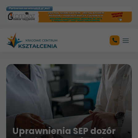
Otwó
Uprawnienia SEP dozór