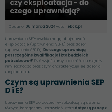
czy eksploatacja - do
czego uprawniają?
Dodano:
06 marca 2024
Autor:
ekck.pl
Uprawnienia SEP-owskie mogą obejmować
eksploatację (uprawnienia SEP E) oraz dozór
(uprawnienia SEP D).
Do czego uprawniają
poszczególne kwalifikacje i kto będzie ich
potrzebował?
Dziś wyjaśniamy, jakie różnice między
nimi zachodzą oraz czym charakteryzuje się dozór a
eksploatacja.
Czym są uprawnienia SEP
D i E?
Uprawnienia SEP
do dozoru i eksploatacji są dwoma
różnymi kategoriami uprawnień, które
dotyczą pracy z