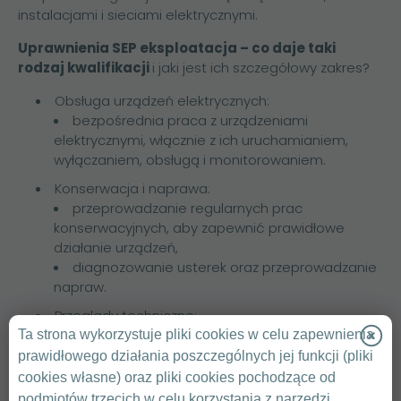
instalacjami i sieciami elektrycznymi.
Uprawnienia SEP eksploatacja – co daje taki
rodzaj kwalifikacji
i jaki jest ich szczegółowy zakres?
Obsługa urządzeń elektrycznych:
bezpośrednia praca z urządzeniami
elektrycznymi, włącznie z ich uruchamianiem,
wyłączaniem, obsługą i monitorowaniem.
Konserwacja i naprawa:
przeprowadzanie regularnych prac
konserwacyjnych, aby zapewnić prawidłowe
działanie urządzeń,
diagnozowanie usterek oraz przeprowadzanie
napraw.
Przeglądy techniczne:
wykonywanie przeglądów technicznych
Ta strona wykorzystuje pliki cookies w celu zapewnienia
urządzeń i instalacji, sprawdzanie ich stanu
prawidłowego działania poszczególnych jej funkcji (pliki
technicznego i zgodności z normami.
cookies własne) oraz pliki cookies pochodzące od
podmiotów trzecich w celu korzystania z narzędzi