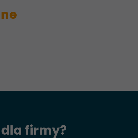
ine
dla firmy?