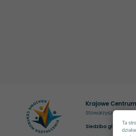
Krajowe Centrum
Stowarzyszenie Elekt
Ta str
Siedziba główna
działa