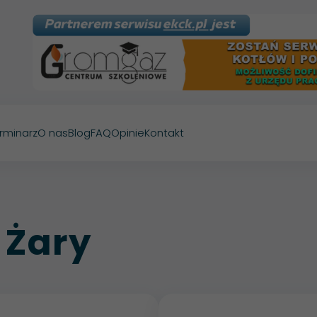
rminarz
O nas
Blog
FAQ
Opinie
Kontakt
 Żary