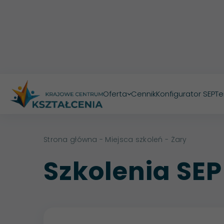
Oferta
Cennik
Konfigurator SEP
Te
>
Strona główna
-
Miejsca szkoleń
- Żary
Szkolenia SEP