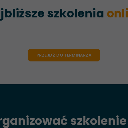
jbliższe szkolenia
onl
PRZEJDŹ DO TERMINARZA
rganizować szkolenie 