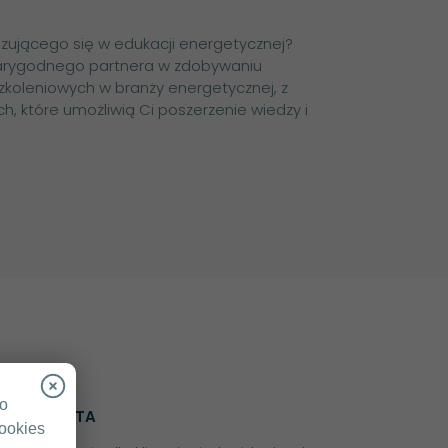
zującego się w edukacji energetycznej?
arygodnego partnera w zdobywaniu
zkoleniowych w branży energetycznej, z
, które umożliwią Ci poszerzenie wiedzy i
go
OFERTA
cookies