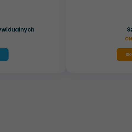
dywidualnych
S
ON
SK