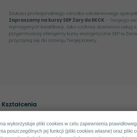
Szukasz profesjonalnego ośrodka szkoleniowego specjali
Zapraszamy na kursy SEP Żary do EKCK
– Twojego wi
wymaganych kwalifikacji. Jako czołowy dostawca usług s
przyjemnością oferujemy kursy energetyczne SEP w Żarach
przyczynią się do rozwoju Twojej kariery.
 Kształcenia
romobilna Polska
ona wykorzystuje pliki cookies w celu zapewnienia prawidłowe
KONTAKT
nia poszczególnych jej funkcji (pliki cookies własne) oraz pliki 