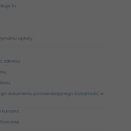
tkuje to
zymaniu wpłaty.
 zakresu.
niu.
lewu.
nnego dokumentu potwierdzającego tożsamość w
i
kursami
.
fonicznie.