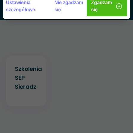
Ustawienia
Nie zgadzam
Zgadzam
szczegółowe
się
się
Szkolenia
SEP
Sieradz