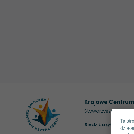
Krajowe Centrum
Stowarzyszenie Elekt
Ta str
Siedziba główna
działa