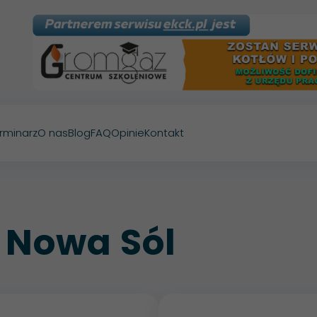
rminarz
O nas
Blog
FAQ
Opinie
Kontakt
 Nowa Sól