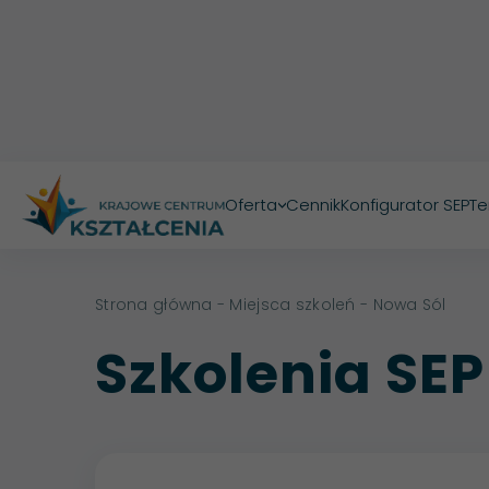
Oferta
Cennik
Konfigurator SEP
Te
>
Strona główna
-
Miejsca szkoleń
- Nowa Sól
Szkolenia SEP