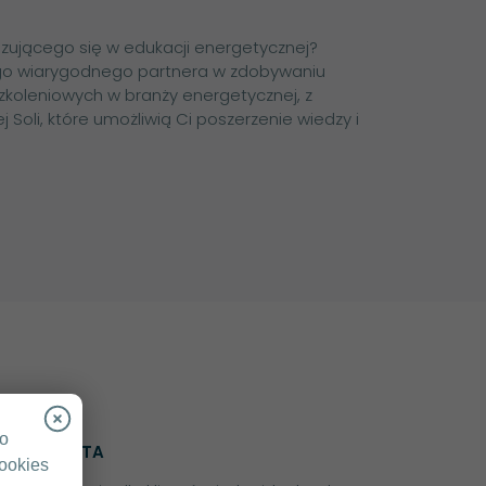
zującego się w edukacji energetycznej?
o wiarygodnego partnera w zdobywaniu
zkoleniowych w branży energetycznej, z
Soli, które umożliwią Ci poszerzenie wiedzy i
go
OFERTA
cookies