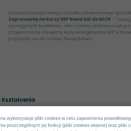
Szukasz profesjonalnego ośrodka szkoleniowego specjali
Zapraszamy na kursy SEP Nowa Sól do EKCK
– Twojeg
wymaganych kwalifikacji. Jako czołowy dostawca usług s
przyjemnością oferujemy kursy energetyczne SEP w Nowej 
przyczynią się do rozwoju Twojej kariery.
 Kształcenia
romobilna Polska
ona wykorzystuje pliki cookies w celu zapewnienia prawidłowe
KONTAKT
nia poszczególnych jej funkcji (pliki cookies własne) oraz pliki 