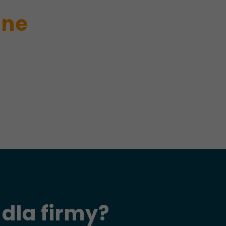
ine
dla firmy?