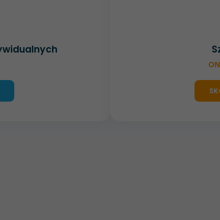
dywidualnych
S
ON
SK