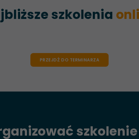
jbliższe szkolenia
onl
PRZEJDŹ DO TERMINARZA
rganizować szkolenie 