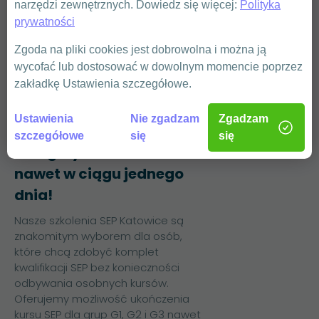
narzędzi zewnętrznych. Dowiedz się więcej:
Polityka
obejmuje uprawnienia gazowe.
prywatności
Pozwala to na legalne wykonywanie
prac związanych z eksploatacją i
Zgoda na pliki cookies jest dobrowolna i można ją
dozorem urządzeń, instalacji i sieci
wycofać lub dostosować w dowolnym momencie poprzez
gazowych wytwarzających,
zakładkę Ustawienia szczegółowe.
przetwarzających, przesyłających i
zużywających paliwa gazowe.
Ustawienia
Nie zgadzam
Zgadzam
Uprawnienia
szczegółowe
się
się
energetyczne Katowice:
nawet w ciągu jednego
dnia!
Nasze szkolenia SEP Katowice są
znakomitym wyborem dla osób,
które chcą zdobyć komplet
kwalifikacji SEP bez konieczności
odbywania osobnych kursów.
Oferujemy możliwość ukończenia
kursu SEP dla grup G1, G2 i G3 nawet