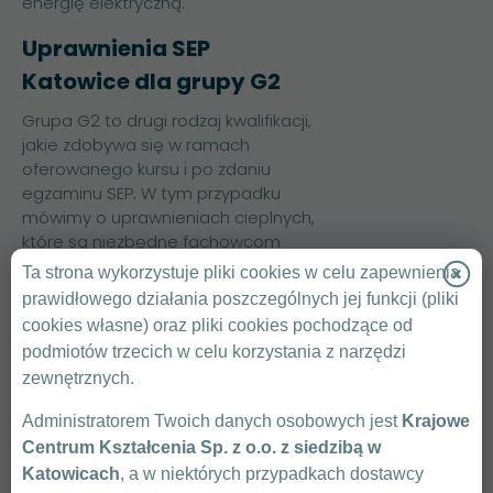
energię elektryczną.
Uprawnienia SEP
Katowice dla grupy G2
Grupa G2 to drugi rodzaj kwalifikacji,
jakie zdobywa się w ramach
oferowanego kursu i po zdaniu
egzaminu SEP. W tym przypadku
mówimy o uprawnieniach cieplnych,
które są niezbędne fachowcom
pracującym przy eksploatacji,
Ta strona wykorzystuje pliki cookies w celu zapewnienia
dozorze urządzeń, instalacji i sieci
prawidłowego działania poszczególnych jej funkcji (pliki
cieplnych wytwarzających,
cookies własne) oraz pliki cookies pochodzące od
przetwarzających, przesyłających i
podmiotów trzecich w celu korzystania z narzędzi
zużywających ciepło.
zewnętrznych.
Uprawnienia gazowe
Administratorem Twoich danych osobowych jest
Krajowe
Katowice
Centrum Kształcenia Sp. z o.o. z siedzibą w
Katowicach
, a w niektórych przypadkach dostawcy
Ostatnia grupa kwalifikacji, G3,