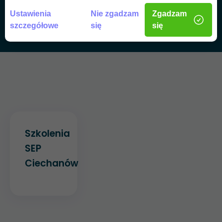
Ustawienia
Nie zgadzam
Zgadzam
szczegółowe
się
się
Szkolenia
SEP
Ciechanów