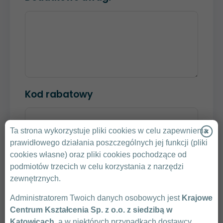
Kod rabatowy
Ta strona wykorzystuje pliki cookies w celu zapewnienia
SPRAWDŹ KOD
prawidłowego działania poszczególnych jej funkcji (pliki
cookies własne) oraz pliki cookies pochodzące od
Klikając „Wyślij” zgadzam się na przedstawienie
podmiotów trzecich w celu korzystania z narzędzi
przez Krajowe Centrum Kształcenia oferty
zewnętrznych.
handlowej.
Administratorem Twoich danych osobowych jest
Krajowe
Zasady Ochrony Danych Osobowych
Centrum Kształcenia Sp. z o.o. z siedzibą w
Warunki uczestnictwa
Katowicach
, a w niektórych przypadkach dostawcy