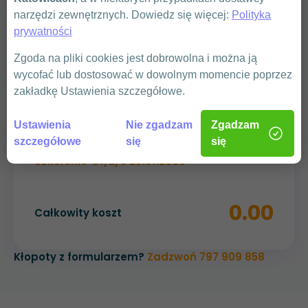
narzędzi zewnętrznych. Dowiedz się więcej:
Polityka
prywatności
WYŚLIJ
Zgoda na pliki cookies jest dobrowolna i można ją
wycofać lub dostosować w dowolnym momencie poprzez
zakładkę Ustawienia szczegółowe.
Ustawienia
Nie zgadzam
Zgadzam
Podsumowanie
szczegółowe
się
się
Szkolenie G1/2/3 23.01.2026
0.00
Całkowity koszt
Kłopoty z formularzem?
Zadzwoń 797 909 858