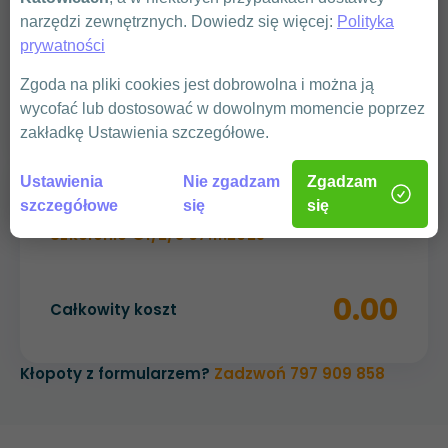
narzędzi zewnętrznych. Dowiedz się więcej:
Polityka
prywatności
WYŚLIJ
Zgoda na pliki cookies jest dobrowolna i można ją
wycofać lub dostosować w dowolnym momencie poprzez
zakładkę Ustawienia szczegółowe.
Ustawienia
Nie zgadzam
Zgadzam
Podsumowanie
szczegółowe
się
się
Szkolenie G1/2/3 07.11.2025
0.00
Całkowity koszt
Kłopoty z formularzem?
Zadzwoń 797 909 858