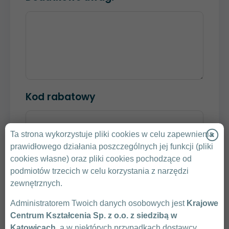
Kod rabatowy
Ta strona wykorzystuje pliki cookies w celu zapewnienia
SPRAWDŹ KOD
prawidłowego działania poszczególnych jej funkcji (pliki
cookies własne) oraz pliki cookies pochodzące od
Klikając „Wyślij” zgadzam się na przedstawienie
podmiotów trzecich w celu korzystania z narzędzi
przez Krajowe Centrum Kształcenia oferty
zewnętrznych.
handlowej.
Administratorem Twoich danych osobowych jest
Krajowe
Zasady Ochrony Danych Osobowych
Centrum Kształcenia Sp. z o.o. z siedzibą w
Warunki uczestnictwa
Katowicach
, a w niektórych przypadkach dostawcy