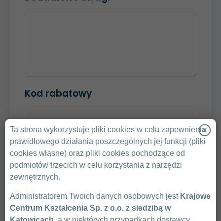
Kod rabatowy
Ta strona wykorzystuje pliki cookies w celu zapewnienia
SPRAWDŹ KOD
prawidłowego działania poszczególnych jej funkcji (pliki
cookies własne) oraz pliki cookies pochodzące od
Klikając „Wyślij” zgadzam się na przedstawienie
podmiotów trzecich w celu korzystania z narzędzi
przez Krajowe Centrum Kształcenia oferty
zewnętrznych.
handlowej.
Administratorem Twoich danych osobowych jest
Krajowe
Zasady Ochrony Danych Osobowych
Centrum Kształcenia Sp. z o.o. z siedzibą w
Warunki uczestnictwa
Katowicach
, a w niektórych przypadkach dostawcy