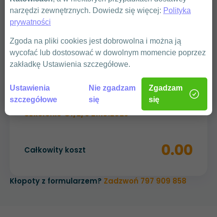
narzędzi zewnętrznych. Dowiedz się więcej:
Polityka
prywatności
WYŚLIJ
Zgoda na pliki cookies jest dobrowolna i można ją
wycofać lub dostosować w dowolnym momencie poprzez
zakładkę Ustawienia szczegółowe.
Ustawienia
Nie zgadzam
Zgadzam
Podsumowanie
szczegółowe
się
się
Szkolenie G1/2/3 21.10.2025
0.00
Całkowity koszt
Kłopoty z formularzem?
Zadzwoń 797 909 858