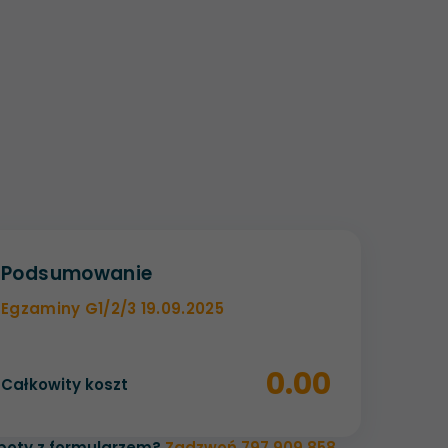
Podsumowanie
Egzaminy G1/2/3 19.09.2025
0.00
Całkowity koszt
poty z formularzem?
Zadzwoń 797 909 858