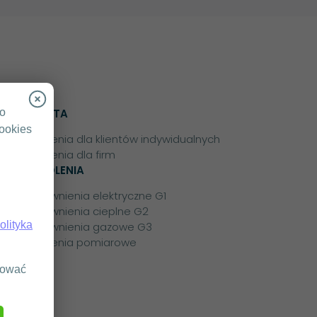
go
OFERTA
cookies
Szkolenia dla klientów indywidualnych
Szkolenia dla firm
SZKOLENIA
Uprawnienia elektryczne G1
Uprawnienia cieplne G2
olityka
Uprawnienia gazowe G3
Szkolenia pomiarowe
osować