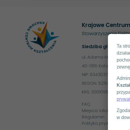
Krajowe Centrum
Stowarzyszenie Elekt
Ta str
Siedziba główna
działa
ul. Adama Mickiewicza
pochod
40-085 Katowice
zewnę
NIP: 6343037023
Admin
REGON: 528148662
Kształ
KRS: 0001095551
przypa
prywa
FAQ
Miejsca szkoleń
Zgoda 
Regulamin
w dow
Polityka prywatności