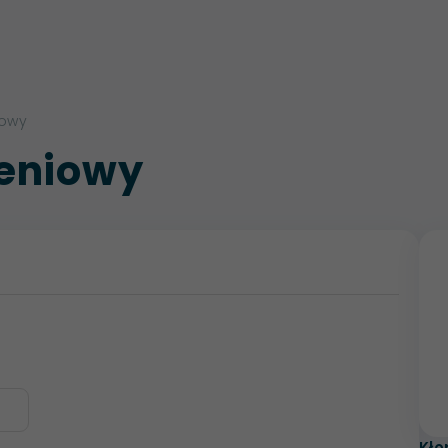
iowy
zeniowy
Kło