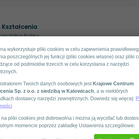
 Kształcenia
romobilna Polska
ona wykorzystuje pliki cookies w celu zapewnienia prawidłowe
KONTAKT
nia poszczególnych jej funkcji (pliki cookies własne) oraz pliki 
 29
797 909 858
zące od podmiotów trzecich w celu korzystania z narzędzi
biuro@ekck.pl
trznych.
FORMULARZ KONTAKTOWY
istratorem Twoich danych osobowych jest
Krajowe Centrum
cenia Sp. z o.o. z siedzibą w Katowicach
, a w niektórych
dkach dostawcy narzędzi zewnętrznych. Dowiedz się więcej:
P
tności
na pliki cookies jest dobrowolna i można ją wycofać lub dost
olnym momencie poprzez zakładkę Ustawienia szczegółowe.