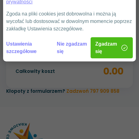
WYŚLIJ
prywatności
Zgoda na pliki cookies jest dobrowolna i można ją
wycofać lub dostosować w dowolnym momencie poprzez
zakładkę Ustawienia szczegółowe.
Podsumowanie
Ustawienia
Nie zgadzam
Zgadzam
Szkolenie pomiarowe 31.08.2025
szczegółowe
się
się
0.00
Całkowity koszt
Kłopoty z formularzem?
Zadzwoń 797 909 858