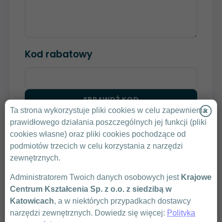
Kod rabatowy
SPRAWDŹ KOD
Ta strona wykorzystuje pliki cookies w celu zapewnienia
prawidłowego działania poszczególnych jej funkcji (pliki
Klikając „Wyślij” zgadzam się na przedstawienie
cookies własne) oraz pliki cookies pochodzące od
przez Krajowe Centrum Kształcenia oferty
podmiotów trzecich w celu korzystania z narzędzi
handlowej.
zewnętrznych.
Zasady Ochrony Danych Osobowych
Warunki uczestnictwa
Administratorem Twoich danych osobowych jest
Krajowe
Centrum Kształcenia Sp. z o.o. z siedzibą w
Katowicach
, a w niektórych przypadkach dostawcy
narzędzi zewnętrznych. Dowiedz się więcej:
Polityka