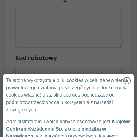
Kod rabatowy
Ta strona wykorzystuje pliki cookies w celu zapewnienia
SPRAWDŹ KOD
prawidłowego działania poszczególnych jej funkcji (pliki
cookies własne) oraz pliki cookies pochodzące od
Klikając „Wyślij” zgadzam się na przedstawienie
podmiotów trzecich w celu korzystania z narzędzi
przez Krajowe Centrum Kształcenia oferty
zewnętrznych.
handlowej.
Administratorem Twoich danych osobowych jest
Krajowe
Zasady Ochrony Danych Osobowych
Centrum Kształcenia Sp. z o.o. z siedzibą w
Warunki uczestnictwa
Katowicach
, a w niektórych przypadkach dostawcy