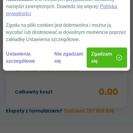
narzędzi zewnętrznych. Dowiedz się więcej:
Polityka
prywatności
WYŚLIJ
Zgoda na pliki cookies jest dobrowolna i można ją
wycofać lub dostosować w dowolnym momencie poprzez
zakładkę Ustawienia szczegółowe.
Ustawienia
Nie zgadzam
Zgadzam
Podsumowanie
szczegółowe
się
się
Szkolenie G1/2/3 11.08.2025
0.00
Całkowity koszt
Kłopoty z formularzem?
Zadzwoń 797 909 858