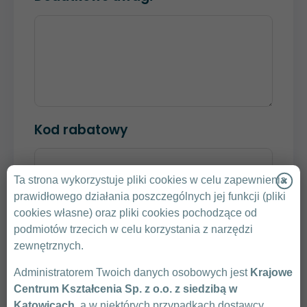
Kod rabatowy
Ta strona wykorzystuje pliki cookies w celu zapewnienia
SPRAWDŹ KOD
prawidłowego działania poszczególnych jej funkcji (pliki
cookies własne) oraz pliki cookies pochodzące od
Klikając „Wyślij” zgadzam się na przedstawienie
podmiotów trzecich w celu korzystania z narzędzi
przez Krajowe Centrum Kształcenia oferty
zewnętrznych.
handlowej.
Administratorem Twoich danych osobowych jest
Krajowe
Zasady Ochrony Danych Osobowych
Centrum Kształcenia Sp. z o.o. z siedzibą w
Warunki uczestnictwa
Katowicach
, a w niektórych przypadkach dostawcy