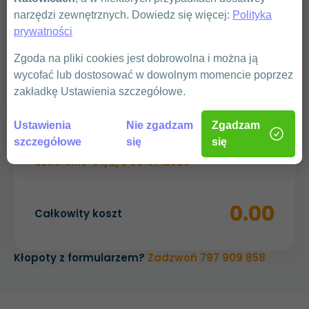
narzędzi zewnętrznych. Dowiedz się więcej:
Polityka
prywatności
WYŚLIJ
Zgoda na pliki cookies jest dobrowolna i można ją
wycofać lub dostosować w dowolnym momencie poprzez
zakładkę Ustawienia szczegółowe.
Ustawienia
Nie zgadzam
Zgadzam
Podsumowanie
szczegółowe
się
się
Szkolenie G1/2/3 08.07.2025
0.00
Całkowity koszt
Kłopoty z formularzem?
Zadzwoń 797 909 858