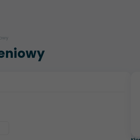
iowy
zeniowy
Kło