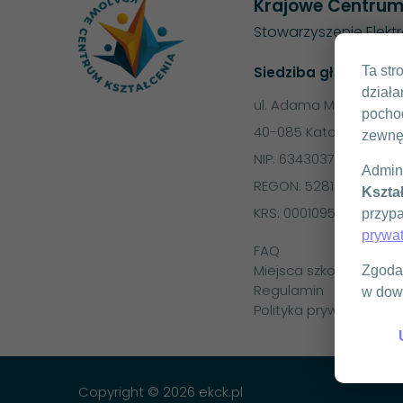
Krajowe Centrum
Stowarzyszenie Elekt
Ta str
Siedziba główna
działa
ul. Adama Mickiewicza
pochod
40-085 Katowice
zewnę
NIP: 6343037023
Admin
REGON: 528148662
Kształ
KRS: 0001095551
przypa
prywa
FAQ
Miejsca szkoleń
Zgoda 
Regulamin
w dow
Polityka prywatności
Copyright © 2026 ekck.pl