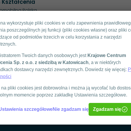
 Kształcenia
romobilna Polska
ona wykorzystuje pliki cookies w celu zapewnienia prawidłowe
KONTAKT
nia poszczególnych jej funkcji (pliki cookies własne) oraz pliki 
 29
797 909 858
zące od podmiotów trzecich w celu korzystania z narzędzi
biuro@ekck.pl
trznych.
FORMULARZ KONTAKTOWY
istratorem Twoich danych osobowych jest
Krajowe Centrum
cenia Sp. z o.o. z siedzibą w Katowicach
, a w niektórych
dkach dostawcy narzędzi zewnętrznych. Dowiedz się więcej:
P
tności
na pliki cookies jest dobrowolna i można ją wycofać lub dost
olnym momencie poprzez zakładkę Ustawienia szczegółowe.
Ustawienia szczegółowe
Nie zgadzam się
Zgadzam się