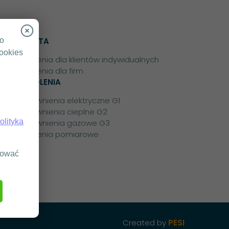
go
OFERTA
cookies
Szkolenia dla klientów indywidualnych
Szkolenia dla firm
SZKOLENIA
Uprawnienia elektryczne G1
Uprawnienia cieplne G2
olityka
Uprawnienia gazowe G3
Szkolenia pomiarowe
osować
Created by
PESI