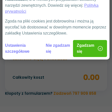
narzędzi zewnętrznych. Dowiedz się więcej:
Polityka
prywatności
WYŚLIJ
Zgoda na pliki cookies jest dobrowolna i można ją
wycofać lub dostosować w dowolnym momencie poprzez
zakładkę Ustawienia szczegółowe.
Ustawienia
Nie zgadzam
Zgadzam
Podsumowanie
szczegółowe
się
się
Szkolenie G1/2/3 21.05.2025
0.00
Całkowity koszt
Kłopoty z formularzem?
Zadzwoń 797 909 858