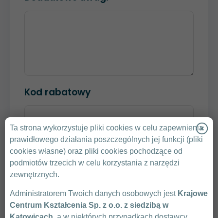
Kod rabatowy
Ta strona wykorzystuje pliki cookies w celu zapewnienia
SPRAWDŹ KOD
prawidłowego działania poszczególnych jej funkcji (pliki
cookies własne) oraz pliki cookies pochodzące od
Klikając „Wyślij” zgadzam się na przedstawienie
podmiotów trzecich w celu korzystania z narzędzi
przez Krajowe Centrum Kształcenia oferty
zewnętrznych.
handlowej.
Administratorem Twoich danych osobowych jest
Krajowe
Zasady Ochrony Danych Osobowych
Centrum Kształcenia Sp. z o.o. z siedzibą w
Warunki uczestnictwa
Katowicach
, a w niektórych przypadkach dostawcy