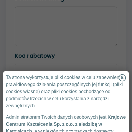
Kod rabatowy
Ta strona wykorzystuje pliki cookies w celu zapewnienia
SPRAWDŹ KOD
prawidłowego działania poszczególnych jej funkcji (pliki
cookies własne) oraz pliki cookies pochodzące od
Klikając „Wyślij” zgadzam się na przedstawienie
podmiotów trzecich w celu korzystania z narzędzi
przez Krajowe Centrum Kształcenia oferty
zewnętrznych.
handlowej.
Administratorem Twoich danych osobowych jest
Krajowe
Zasady Ochrony Danych Osobowych
Centrum Kształcenia Sp. z o.o. z siedzibą w
Warunki uczestnictwa
Katowicach
, a w niektórych przypadkach dostawcy