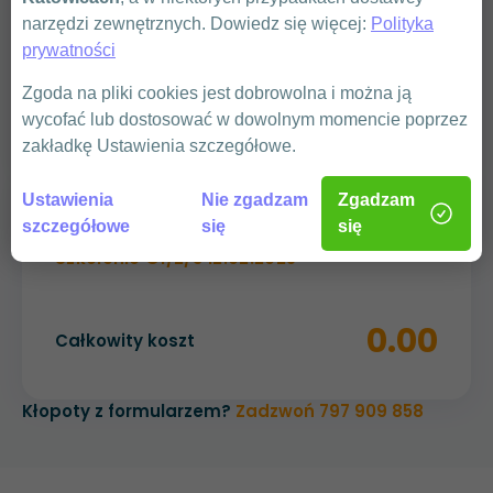
narzędzi zewnętrznych. Dowiedz się więcej:
Polityka
prywatności
WYŚLIJ
Zgoda na pliki cookies jest dobrowolna i można ją
wycofać lub dostosować w dowolnym momencie poprzez
zakładkę Ustawienia szczegółowe.
Ustawienia
Nie zgadzam
Zgadzam
Podsumowanie
szczegółowe
się
się
Szkolenie G1/2/3 12.02.2025
0.00
Całkowity koszt
Kłopoty z formularzem?
Zadzwoń 797 909 858